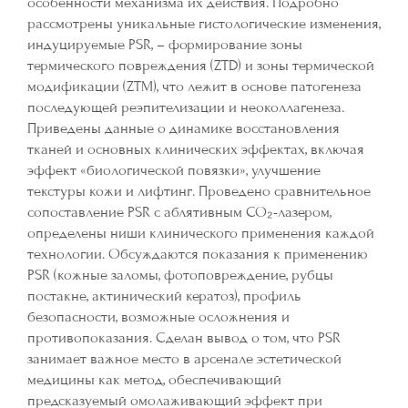
особенности механизма их действия. Подробно
рассмотрены уникальные гистологические изменения,
индуцируемые PSR, – формирование зоны
термического повреждения (ZTD) и зоны термической
модификации (ZTM), что лежит в основе патогенеза
последующей реэпителизации и неоколлагенеза.
Приведены данные о динамике восстановления
тканей и основных клинических эффектах, включая
эффект «биологической повязки», улучшение
текстуры кожи и лифтинг. Проведено сравнительное
сопоставление PSR с аблятивным CO₂-лазером,
определены ниши клинического применения каждой
технологии. Обсуждаются показания к применению
PSR (кожные заломы, фотоповреждение, рубцы
постакне, актинический кератоз), профиль
безопасности, возможные осложнения и
противопоказания. Сделан вывод о том, что PSR
занимает важное место в арсенале эстетической
медицины как метод, обеспечивающий
предсказуемый омолаживающий эффект при