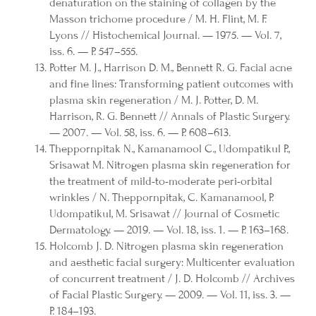
denaturation on the staining of collagen by the
Masson trichome procedure / M. H. Flint, M. F.
Lyons // Histochemical Journal. — 1975. — Vol. 7,
iss. 6. — P. 547–555.
Potter M. J., Harrison D. M., Bennett R. G. Facial acne
and fine lines: Transforming patient outcomes with
plasma skin regeneration / M. J. Potter, D. M.
Harrison, R. G. Bennett // Annals of Plastic Surgery.
— 2007. — Vol. 58, iss. 6. — P. 608–613.
Theppornpitak N., Kamanamool C., Udompatikul P.,
Srisawat M. Nitrogen plasma skin regeneration for
the treatment of mild-to-moderate peri-orbital
wrinkles / N. Theppornpitak, C. Kamanamool, P.
Udompatikul, M. Srisawat // Journal of Cosmetic
Dermatology. — 2019. — Vol. 18, iss. 1. — P. 163–168.
Holcomb J. D. Nitrogen plasma skin regeneration
and aesthetic facial surgery: Multicenter evaluation
of concurrent treatment / J. D. Holcomb // Archives
of Facial Plastic Surgery. — 2009. — Vol. 11, iss. 3. —
P. 184–193.