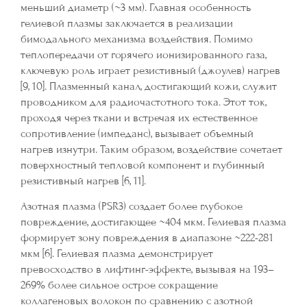
меньший диаметр (~3 мм). Главная особенность
гелиевой плазмы заключается в реализации
бимодального механизма воздействия. Помимо
теплопередачи от горячего ионизированного газа,
ключевую роль играет резистивный (джоулев) нагрев
[9, 10]. Плазменный канал, достигающий кожи, служит
проводником для радиочастотного тока. Этот ток,
проходя через ткани и встречая их естественное
сопротивление (импеданс), вызывает объемный
нагрев изнутри. Таким образом, воздействие сочетает
поверхностный тепловой компонент и глубинный
резистивный нагрев [6, 11].
Азотная плазма (PSR3) создает более глубокое
повреждение, достигающее ~404 мкм. Гелиевая плазма
формирует зону повреждения в диапазоне ~222-281
мкм [6]. Гелиевая плазма демонстрирует
превосходство в лифтинг-эффекте, вызывая на 193–
269% более сильное острое сокращение
коллагеновых волокон по сравнению с азотной