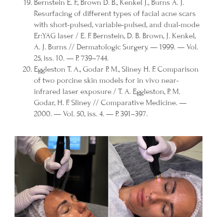
Bernstein E. F., Brown D. B., Kenkel J., Burns A. J.
Resurfacing of different types of facial acne scars
with short-pulsed, variable-pulsed, and dual-mode
Er:YAG laser / E. F. Bernstein, D. B. Brown, J. Kenkel,
A. J. Burns // Dermatologic Surgery. — 1999. — Vol.
25, iss. 10. — P. 739–744.
Eggleston T. A., Godar P. M., Sliney H. F. Comparison
of two porcine skin models for in vivo near-
infrared laser exposure / T. A. Eggleston, P. M.
Godar, H. F. Sliney // Comparative Medicine. —
2000. — Vol. 50, iss. 4. — P. 391–397.