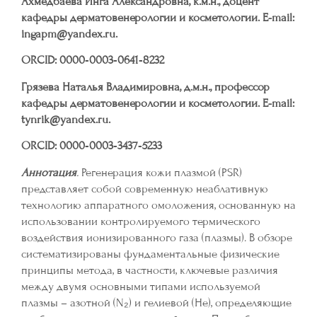
Ахмедбаева Инга Александровна, к.м.н., доцент
кафедры дерматовенерологии и косметологии. E-mail:
ingapm@yandex.ru.
ORCID: 0000‑0003‑0641‑8232
Грязева Наталья Владимировна, д.м.н., профессор
кафедры дерматовенерологии и косметологии. E-mail:
tynrik@yandex.ru.
ORCID: 0000‑0003‑3437‑5233
Аннотация
.
Регенерация кожи плазмой (PSR)
представляет собой современную неаблативную
технологию аппаратного омоложения, основанную на
использовании контролируемого термического
воздействия ионизированного газа (плазмы). В обзоре
систематизированы фундаментальные физические
принципы метода, в частности, ключевые различия
между двумя основными типами используемой
плазмы – азотной (N₂) и гелиевой (He), определяющие