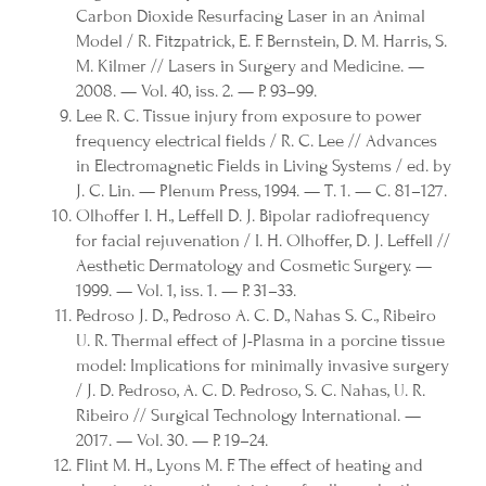
Carbon Dioxide Resurfacing Laser in an Animal
Model / R. Fitzpatrick, E. F. Bernstein, D. M. Harris, S.
M. Kilmer // Lasers in Surgery and Medicine. —
2008. — Vol. 40, iss. 2. — P. 93–99.
Lee R. C. Tissue injury from exposure to power
frequency electrical fields / R. C. Lee // Advances
in Electromagnetic Fields in Living Systems / ed. by
J. C. Lin. — Plenum Press, 1994. — Т. 1. — С. 81–127.
Olhoffer I. H., Leffell D. J. Bipolar radiofrequency
for facial rejuvenation / I. H. Olhoffer, D. J. Leffell //
Aesthetic Dermatology and Cosmetic Surgery. —
1999. — Vol. 1, iss. 1. — P. 31–33.
Pedroso J. D., Pedroso A. C. D., Nahas S. C., Ribeiro
U. R. Thermal effect of J-Plasma in a porcine tissue
model: Implications for minimally invasive surgery
/ J. D. Pedroso, A. C. D. Pedroso, S. C. Nahas, U. R.
Ribeiro // Surgical Technology International. —
2017. — Vol. 30. — P. 19–24.
Flint M. H., Lyons M. F. The effect of heating and