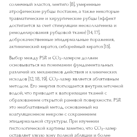
солнечный эластоз, лентиго [8], умеренные
атрофические рубцы постакне, а также некоторые
травматические и хирургические рубцы (эффект
достигается за счет стимуляции неоколлагенеза и
ремоделирования рубцовой ткани) [14, 17],
доброкачественные эпидермальные поражения,
актинический кератоз, себорейный кератоз [15].
Выбор между PSR и CO₂-лазером должен
основываться на понимании фундаментальных
различий их механизмов действия и клинических
исходов [12, 18, 19]. CO₂-лазер является аблятивным
методом. Его энергия поглощается внутриклеточной
водой, что приводит к вапоризации тканей с
образованием открытой раневой поверхности. PSR
это неаблативный метод, основанный на
коагуляционном некрозе с сохранением
эпидермальной структуры. При изучении
гистологической картины заметно, что CO₂-лазер
оставляет узкую зону полной абляции и более