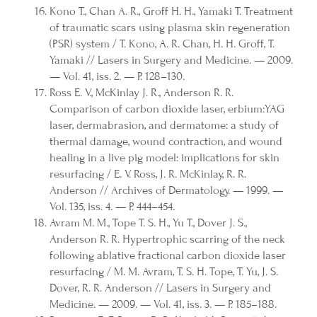
Kono T., Chan A. R., Groff H. H., Yamaki T. Treatment
of traumatic scars using plasma skin regeneration
(PSR) system / T. Kono, A. R. Chan, H. H. Groff, T.
Yamaki // Lasers in Surgery and Medicine. — 2009.
— Vol. 41, iss. 2. — P. 128–130.
Ross E. V., McKinlay J. R., Anderson R. R.
Comparison of carbon dioxide laser, erbium:YAG
laser, dermabrasion, and dermatome: a study of
thermal damage, wound contraction, and wound
healing in a live pig model: implications for skin
resurfacing / E. V. Ross, J. R. McKinlay, R. R.
Anderson // Archives of Dermatology. — 1999. —
Vol. 135, iss. 4. — P. 444–454.
Avram M. M., Tope T. S. H., Yu T., Dover J. S.,
Anderson R. R. Hypertrophic scarring of the neck
following ablative fractional carbon dioxide laser
resurfacing / M. M. Avram, T. S. H. Tope, T. Yu, J. S.
Dover, R. R. Anderson // Lasers in Surgery and
Medicine. — 2009. — Vol. 41, iss. 3. — P. 185–188.