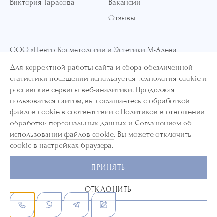
Виктория Тарасова
Вакансии
Отзывы
ООО «Центр Косметологии и Эстетики М-Алена
Клиник»
Для корректной работы сайта и сбора обезличенной
статистики посещений используется технология cookie и
ИНН 7714460694
российские сервисы веб-аналитики. Продолжая
ОГРН 1207700186803
пользоваться сайтом, вы соглашаетесь с обработкой
файлов cookie в соответствии с
Политикой в отношении
Лицензия ЛО-77-01-020865
обработки персональных данных
и
Соглашением об
использовании файлов cookie
. Вы можете отключить
Информация и цены, представленные на сайте, являются
справочными и не являются публичной офертой. Лекарственные
cookie в настройках браузера.
средства, медицинские услуги, в том числе методы лечения,
медицинская техника имеют противопоказания к их применению и
ПРИНЯТЬ
использованию. Существует необходимость ознакомления с
инструкцией по их применению и получения консультации
ОТКЛОНИТЬ
специалистов.