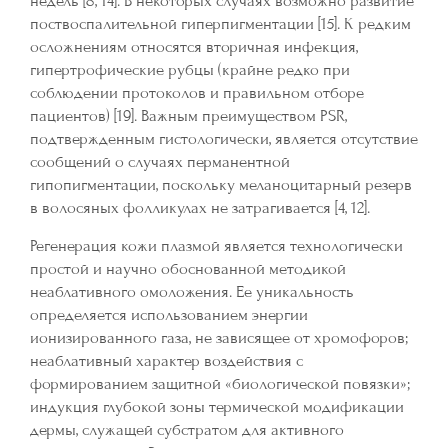
недель [8, 14]. В некоторых случаях возможно развитие
поствоспалительной гиперпигментации [15]. К редким
осложнениям относятся вторичная инфекция,
гипертрофические рубцы (крайне редко при
соблюдении протоколов и правильном отборе
пациентов) [19]. Важным преимуществом PSR,
подтвержденным гистологически, является отсутствие
сообщений о случаях перманентной
гипопигментации, поскольку меланоцитарный резерв
в волосяных фолликулах не затрагивается [4, 12].
Регенерация кожи плазмой является технологически
простой и научно обоснованной методикой
неаблативного омоложения. Ее уникальность
определяется использованием энергии
ионизированного газа, не зависящее от хромофоров;
неаблативный характер воздействия с
формированием защитной «биологической повязки»;
индукция глубокой зоны термической модификации
дермы, служащей субстратом для активного