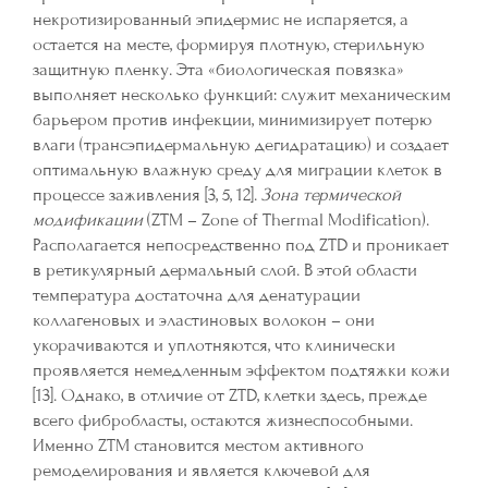
некротизированный эпидермис не испаряется, а
остается на месте, формируя плотную, стерильную
защитную пленку. Эта «биологическая повязка»
выполняет несколько функций: служит механическим
барьером против инфекции, минимизирует потерю
влаги (трансэпидермальную дегидратацию) и создает
оптимальную влажную среду для миграции клеток в
процессе заживления [3, 5, 12].
Зона термической
модификации
(ZTM – Zone of Thermal Modification).
Располагается непосредственно под ZTD и проникает
в ретикулярный дермальный слой. В этой области
температура достаточна для денатурации
коллагеновых и эластиновых волокон – они
укорачиваются и уплотняются, что клинически
проявляется немедленным эффектом подтяжки кожи
[13]. Однако, в отличие от ZTD, клетки здесь, прежде
всего фибробласты, остаются жизнеспособными.
Именно ZTM становится местом активного
ремоделирования и является ключевой для