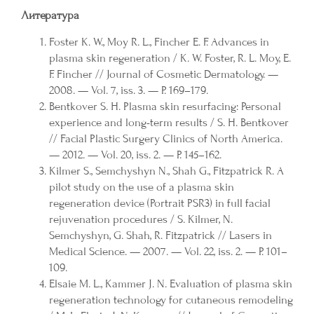
Литература
Foster K. W., Moy R. L., Fincher E. F. Advances in
plasma skin regeneration / K. W. Foster, R. L. Moy, E.
F. Fincher // Journal of Cosmetic Dermatology. —
2008. — Vol. 7, iss. 3. — P. 169–179.
Bentkover S. H. Plasma skin resurfacing: Personal
experience and long-term results / S. H. Bentkover
// Facial Plastic Surgery Clinics of North America.
— 2012. — Vol. 20, iss. 2. — P. 145–162.
Kilmer S., Semchyshyn N., Shah G., Fitzpatrick R. A
pilot study on the use of a plasma skin
regeneration device (Portrait PSR3) in full facial
rejuvenation procedures / S. Kilmer, N.
Semchyshyn, G. Shah, R. Fitzpatrick // Lasers in
Medical Science. — 2007. — Vol. 22, iss. 2. — P. 101–
109.
Elsaie M. L., Kammer J. N. Evaluation of plasma skin
regeneration technology for cutaneous remodeling