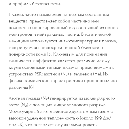
и профиль безопасности.
Плазма, часто называемая четвертым состоянием
вещества, представляет собой частично или
полностью ионизированный газ, состоящий из ионов,
электронов и нейтральных частиц. В эстетической
медицине используется низкотемпературная плазма,
генерируемая в непосредственной близости от
поверхности кожи [5]. Ключевым для понимания
клинических эффектов является различие между
двумя основными типами плазмы, применяемыми в
устройствах PSR: азотной (N₂) и гелиевой (He). Их
физико-химические характеристики принципиально
различны [6].
Азотная плазма (N₂) генерируется из молекулярного
азота (N₂) с помощью микроволнового разряда.
Молекулярный азот является двухатомным газом с
высокой удельной теплоемкостью (около 19.9 Дж/
моль·К), что позволяет ему аккумулировать