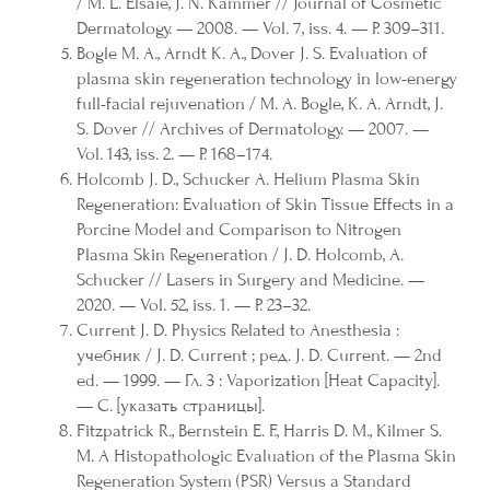
/ M. L. Elsaie, J. N. Kammer // Journal of Cosmetic
Dermatology. — 2008. — Vol. 7, iss. 4. — P. 309–311.
Bogle M. A., Arndt K. A., Dover J. S. Evaluation of
plasma skin regeneration technology in low-energy
full-facial rejuvenation / M. A. Bogle, K. A. Arndt, J.
S. Dover // Archives of Dermatology. — 2007. —
Vol. 143, iss. 2. — P. 168–174.
Holcomb J. D., Schucker A. Helium Plasma Skin
Regeneration: Evaluation of Skin Tissue Effects in a
Porcine Model and Comparison to Nitrogen
Plasma Skin Regeneration / J. D. Holcomb, A.
Schucker // Lasers in Surgery and Medicine. —
2020. — Vol. 52, iss. 1. — P. 23–32.
Current J. D. Physics Related to Anesthesia :
учебник / J. D. Current ; ред. J. D. Current. — 2nd
ed. — 1999. — Гл. 3 : Vaporization [Heat Capacity].
— С. [указать страницы].
Fitzpatrick R., Bernstein E. F., Harris D. M., Kilmer S.
M. A Histopathologic Evaluation of the Plasma Skin
Regeneration System (PSR) Versus a Standard