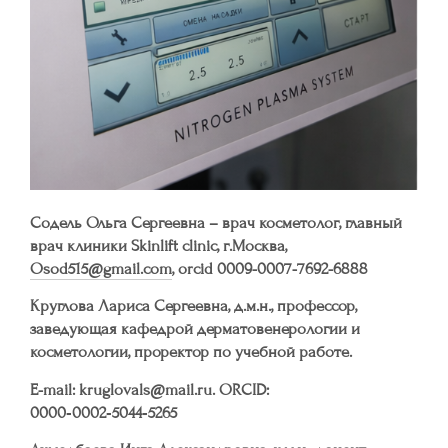
Содель Ольга Сергеевна – врач косметолог, главный
врач клиники Skinlift clinic, г.Москва,
Osod515@gmail.com
, orcid 0009-0007-7692-6888
Круглова Лариса Сергеевна, д.м.н., профессор,
заведующая кафедрой дерматовенерологии и
косметологии, проректор по учебной работе.
E-mail: kruglovals@mail.ru. ORCID:
0000‑0002‑5044‑5265