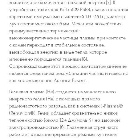
значительное количество тепловой энергии [7]. В
устройствах, таких как Portrait® PSR3, плазма подается
короткими импульсами с частотой 1.0–2.5 Гц, диаметр
луча составляет около 6 мм. Механизм воздействия
преимущественно термический:
высокоэнергетические частицы плазмы при контакте
с кожей переходят в стабильное состояние,
высвобождая энергию в виде тепла, которое
мгновенно поглощается тканями [8].
Сопровождающее этот процесс желтоватое свечение
является следствием рекомбинации частиц и известно
как «послесвечение Льюиса-Рэлея».
Гелиевая плазма (He) создается из моноатомного
инертного гелия (He) с помощью прямого
радиочастотного разряда, как в системах J-Plasma®
(Renuvion®). Гелий обладает сравнительно низкой
теплоемкостью (около 12.4 Дж/моль·К), но высокой
электропроводностью [6]. Плазменная струя часто
работает в квазинепрерывном режиме, луч имеет