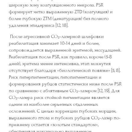
широкую зону коагуляционного некроза. PSR
формирует четко выраженную ZTD (коагуляция) и
более глубокую ZTM (денатурация) без полного
удаления эпидермиса [12, 18].
После агрессивной CO₂-лазерной шлифовки
реабилитация занимает 10-14 дней и более,
сопровождается выраженной эритемой, экссудацией.
Реабилитация после PSR, как правило, короче (5-8
дней), эритема менее интенсивна, этап мокнутия
отсутствует благодаря «биологической повязке» [5, 8].
Риск гиперпигментации, гипопигментации и
формирования рубцов статистически ниже после PSR
по сравнению с аблятивным CO₂-лазером [12, 19]. Для
CO₂-лазера риск стойкой пигментации является
одним из наиболее серьезных отдаленных
осложнений. С целью коррекции глубоких морщин,
выраженного птоза и глубоких рубцов CO₂-лазер по-
прежнему остается «золотым стандартом»,
обеспечивая максимально выраженное