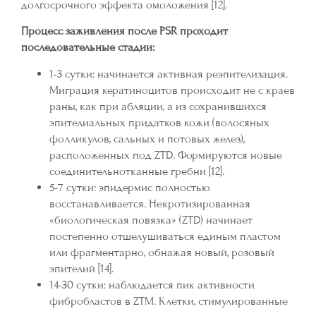
долгосрочного эффекта омоложения [12].
Процесс заживления после PSR проходит
последовательные стадии:
1-3 сутки: начинается активная реэпителизация.
Миграция кератиноцитов происходит не с краев
раны, как при абляции, а из сохранившихся
эпителиальных придатков кожи (волосяных
фолликулов, сальных и потовых желез),
расположенных под ZTD. Формируются новые
соединительнотканные гребни [12].
5-7 сутки: эпидермис полностью
восстанавливается. Некротизированная
«биологическая повязка» (ZTD) начинает
постепенно отшелушиваться единым пластом
или фрагментарно, обнажая новый, розовый
эпителий [14].
14-30 сутки: наблюдается пик активности
фибробластов в ZTM. Клетки, стимулированные