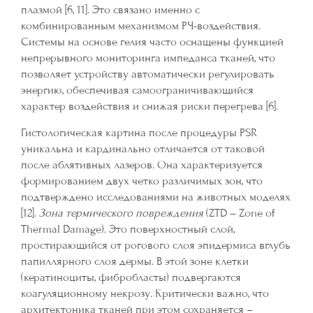
плазмой [6, 11]. Это связано именно с
комбинированным механизмом РЧ-воздействия.
Системы на основе гелия часто оснащены функцией
непрерывного мониторинга импеданса тканей, что
позволяет устройству автоматически регулировать
энергию, обеспечивая самоограничивающийся
характер воздействия и снижая риски перегрева [6].
Гистологическая картина после процедуры PSR
уникальна и кардинально отличается от таковой
после аблятивных лазеров. Она характеризуется
формированием двух четко различимых зон, что
подтверждено исследованиями на животных моделях
[12].
Зона термического повреждения
(ZTD – Zone of
Thermal Damage). Это поверхностный слой,
простирающийся от рогового слоя эпидермиса вглубь
папиллярного слоя дермы. В этой зоне клетки
(кератиноциты, фибробласты) подвергаются
коагуляционному некрозу. Критически важно, что
архитектоника тканей при этом сохраняется –