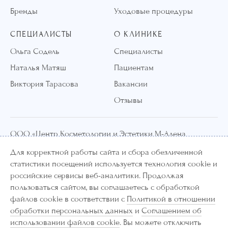
Бренды
Уходовые процедуры
СПЕЦИАЛИСТЫ
О КЛИНИКЕ
Ольга Содель
Специалисты
Наталья Матяш
Пациентам
Виктория Тарасова
Вакансии
Отзывы
ООО «Центр Косметологии и Эстетики М-Алена
Клиник»
Для корректной работы сайта и сбора обезличенной
статистики посещений используется технология cookie и
ИНН 7714460694
российские сервисы веб-аналитики. Продолжая
ОГРН 1207700186803
пользоваться сайтом, вы соглашаетесь с обработкой
файлов cookie в соответствии с
Политикой в отношении
Лицензия ЛО-77-01-020865
обработки персональных данных
и
Соглашением об
использовании файлов cookie
. Вы можете отключить
Информация и цены, представленные на сайте, являются