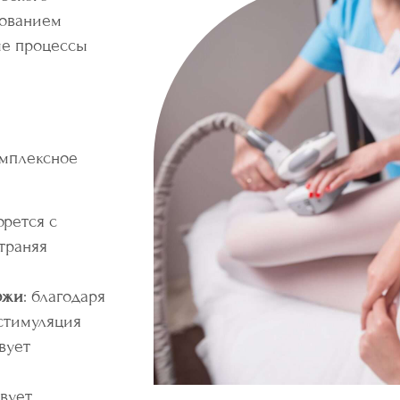
зованием
ые процессы
омплексное
орется с
страняя
ожи
: благодаря
 стимуляция
вует
твует