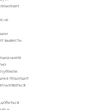
 помогает
осле
ации
ет вывести
ециальной
тно
глубокой
дика подходит
пользоваться
 добиться
кую и