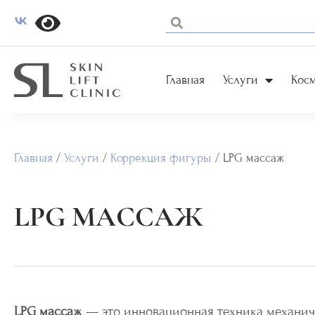
Главная
Услуги
Кос
Главная
/
Услуги
/
Коррекция фигуры
/
LPG массаж
LPG МАССАЖ
LPG массаж
— это инновационная техника механич