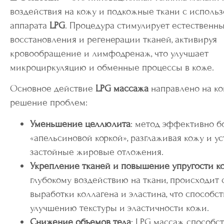
воздействия на кожу и подкожные ткани с исполь
аппарата
LPG
. Процедура стимулирует естественн
восстановления и регенерации тканей, активируя
кровообращение и лимфодренаж, что улучшает
микроциркуляцию и обменные процессы в коже.
Основное действие
LPG массажа
направлено на к
решение проблем:
Уменьшение целлюлита
: метод эффективно б
«апельсиновой коркой», разглаживая кожу и у
застойные жировые отложения.
Укрепление тканей и повышение упругости к
глубокому воздействию на ткани, происходит
выработки коллагена и эластина, что способст
улучшению текстуры и эластичности кожи.
Снижение объемов тела
: LPG массаж способс