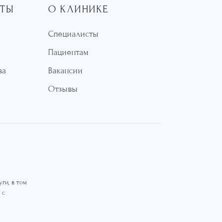
СТЫ
О КЛИНИКЕ
Специалисты
Пациентам
ва
Вакансии
Отзывы
ги, в том
 с