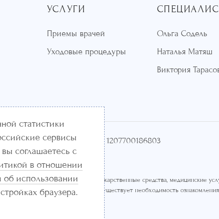
УСЛУГИ
СПЕЦИАЛИ
Приемы врачей
Ольга Содель
Уходовые процедуры
Наталья Матяш
Виктория Тарасо
нной статистики
оссийские сервисы
к»
ИНН 7714460694
ОГРН 1207700186803
 вы соглашаетесь с
итикой в отношении
 об использовании
не являются публичной офертой. Лекарственные средства, медицинские услу
 их применению и использованию. Существует необходимость ознакомления
астройках браузера.
.