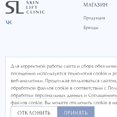
МАГАЗИН
Продукция
Бренды
Для корректной работы сайта и сбора обезличе
посещений используется технология cookie и р
ООО «Центр Косметологии и Эстетики М-Алена Клини
веб-аналитики. Продолжая пользоваться сайтом,
Лицензия ЛО-77-01-020865
обработкой файлов cookie в соответствии с
Пол
обработки персональных данных
и
Соглашением
Информация и цены, представленные на сайте, являются справочными и 
числе методы лечения, медицинская техника имеют противопоказания к
файлов cookie
. Вы можете отключить cookie в н
инструкцией по их применению и получения консультации специалистов
ОТКЛОНИТЬ
ПРИНЯТЬ