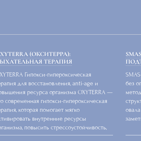
XYTERRA (ОКСИТЕРРА):
SMAS
ЫХАТЕЛЬНАЯ ТЕРАПИЯ
ПОД
XYTERRA Гипокси-гипероксическая
SMAS-
ерапия для восстановления, anti-age и
без о
овышения ресурса организма OXYTERRA —
метод
то современная гипокси-гипероксическая
струк
ерапия, которая помогает мягко
овала
ктивировать внутренние ресурсы
заме
рганизма, повысить стрессоустойчивость,