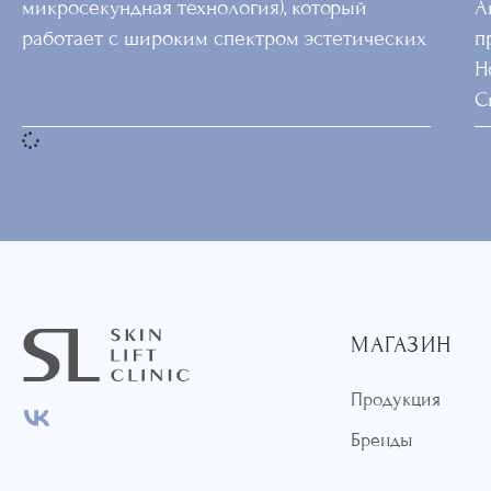
микросекундная технология), который
А
работает с широким спектром эстетических
п
Н
С
МАГАЗИН
Продукция
Бренды