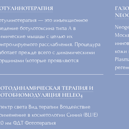
ОТУЛИНОТЕРАПИЯ
ГАЗ
NEO
отулинотерапия — это инъекционное
Neoge
ведение ботулотоксина типа A в
Москв
имические мышцы с целью их
иннов
онтролируемого расслабления. Процедура
кожи 
аботает прежде всего с динамическими
Plasm
орщинами (которые проявляются
реге
ОТОДИНАМИЧЕСКАЯ ТЕРАПИЯ И
ОТОБИОМОДУЛЯЦИЯ HELEO4
пектр света Вид терапии Воздействие
рименение в косметологии Синий (BLUE)
20 нм ФДТ Фототерапия