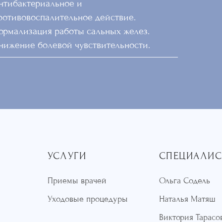
нтибактериальное и
ротивовоспалительное действие.
ормализация работы сальных желез.
нижение болевой чувствительности.
УСЛУГИ
СПЕЦИАЛИ
Приемы врачей
Ольга Содель
Уходовые процедуры
Наталья Матяш
Виктория Тарасо