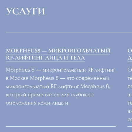
УСЛУГИ
MORPHEUS8 — МИКРОИГОЛЬЧАТЫЙ
O
RF-ЛИФТИНГ ЛИЦА И ТЕЛА
Д
Morpheus 8 — микроигольчатый RF-лифтинг
O
в Москве Morpheus 8 — это современный
т
микроигольчатый RF лифтинг Morpheus 8,
п
который применяется для глубокого
э
омоложения кожи лица и
т
а
о