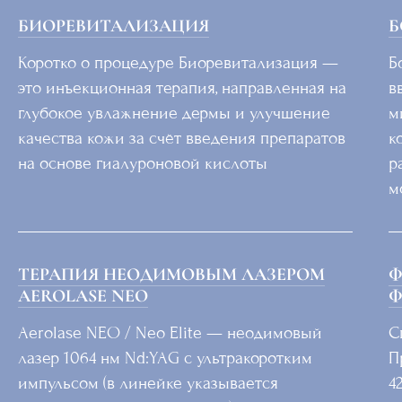
БИОРЕВИТАЛИЗАЦИЯ
Б
Коротко о процедуре Биоревитализация —
Б
это инъекционная терапия, направленная на
в
глубокое увлажнение дермы и улучшение
м
качества кожи за счёт введения препаратов
к
на основе гиалуроновой кислоты
р
м
ТЕРАПИЯ НЕОДИМОВЫМ ЛАЗЕРОМ
Ф
AEROLASE NEO
Ф
Aerolase NEO / Neo Elite — неодимовый
С
лазер 1064 нм Nd:YAG с ультракоротким
П
импульсом (в линейке указывается
4